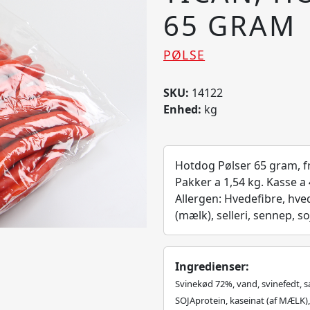
65 GRAM
PØLSE
SKU:
14122
Enhed:
kg
Hotdog Pølser 65 gram, fr
Pakker a 1,54 kg. Kasse a 
Allergen: Hvedefibre, hve
(mælk), selleri, sennep, s
Ingredienser:
Svinekød 72%, vand, svinefedt, sal
SOJAprotein, kaseinat (af MÆLK)