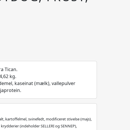
a Tican.
4,62 kg.
demel, kaseinat (mælk), vallepulver
ojaprotein.
t, kartoffelmel, svinefedt, modificeret stivelse (majs),
, krydderier (indeholder SELLERI og SENNEP),