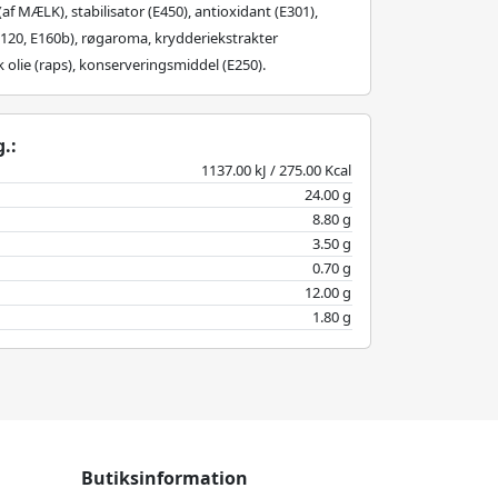
(af MÆLK), stabilisator (E450), antioxidant (E301),
E120, E160b), røgaroma, krydderiekstrakter
 olie (raps), konserveringsmiddel (E250).
.:
1137.00 kJ / 275.00 Kcal
24.00 g
8.80 g
3.50 g
0.70 g
12.00 g
1.80 g
Butiksinformation