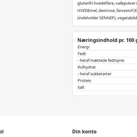
glutenfri hvedefibre, vallepulver 
HVEDEmel, dextrose, farvestof (
(indeholder SENNEP), vegetabilsk
Næringsindhold pr. 100 g
Energi
Fedt
- heraf mættede fedtsyrer
Kulhydrat
- heraf sukkerarter
Protein
Salt
ol
Din konto