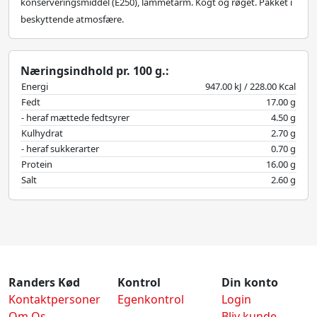
konserveringsmiddel (E250), lammetarm. Kogt og røget. Pakket i
beskyttende atmosfære.
Næringsindhold pr. 100 g.:
Energi
947.00 kJ / 228.00 Kcal
Fedt
17.00 g
- heraf mættede fedtsyrer
4.50 g
Kulhydrat
2.70 g
- heraf sukkerarter
0.70 g
Protein
16.00 g
Salt
2.60 g
Randers Kød
Kontrol
Din konto
Kontaktpersoner
Egenkontrol
Login
Om Os
Bliv kunde