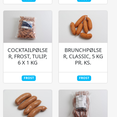
COCKTAILPØLSE
BRUNCHPØLSE
R, FROST, TULIP,
R, CLASSIC, 5 KG
6 X 1 KG
PR. KS.
FROST
FROST