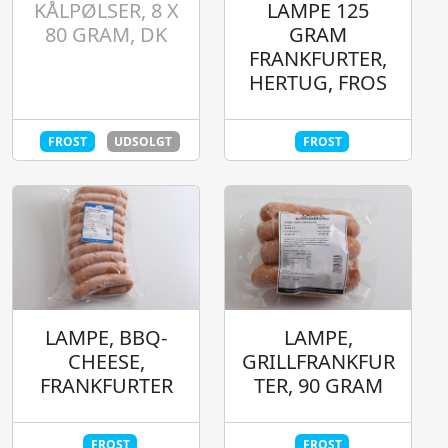
KÅLPØLSER, 8 X
LAMPE 125
80 GRAM, DK
GRAM
FRANKFURTER,
HERTUG, FROS
FROST
UDSOLGT
FROST
LAMPE, BBQ-
LAMPE,
CHEESE,
GRILLFRANKFUR
FRANKFURTER
TER, 90 GRAM
FROST
FROST