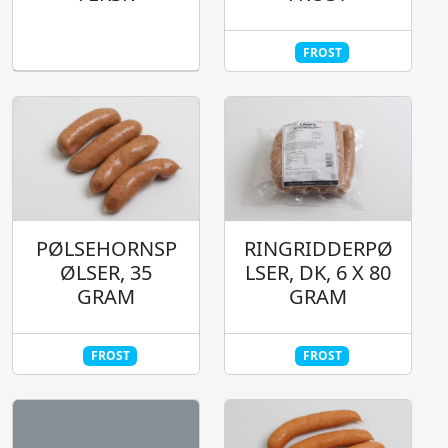
FROST
RINGRIDDERPØ
PØLSEHORNSP
LSER, DK, 6 X 80
ØLSER, 35
GRAM
GRAM
FROST
FROST