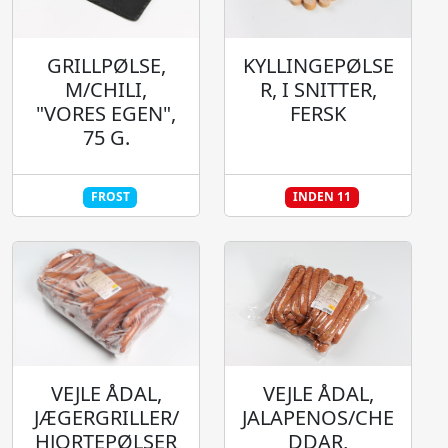
GRILLPØLSE,
KYLLINGEPØLSE
M/CHILI,
R, I SNITTER,
"VORES EGEN",
FERSK
75 G.
FROST
INDEN 11
VEJLE ÅDAL,
VEJLE ÅDAL,
JÆGERGRILLER/
JALAPENOS/CHE
HJORTEPØLSER
DDAR,