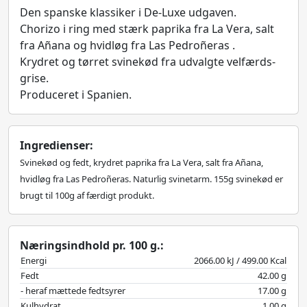
Den spanske klassiker i De-Luxe udgaven.
Chorizo i ring med stærk paprika fra La Vera, salt
fra Añana og hvidløg fra Las Pedroñeras .
Krydret og tørret svinekød fra udvalgte velfærds-
grise.
Produceret i Spanien.
Ingredienser:
Svinekød og fedt, krydret paprika fra La Vera, salt fra Añana,
hvidløg fra Las Pedroñeras. Naturlig svinetarm. 155g svinekød er
brugt til 100g af færdigt produkt.
Næringsindhold pr. 100 g.:
Energi
2066.00 kJ / 499.00 Kcal
Fedt
42.00 g
- heraf mættede fedtsyrer
17.00 g
Kulhydrat
1.00 g