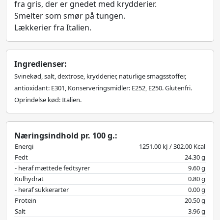
fra gris, der er gnedet med krydderier.
Smelter som smør på tungen.
Lækkerier fra Italien.
Ingredienser:
Svinekød, salt, dextrose, krydderier, naturlige smagsstoffer,
antioxidant: E301, Konserveringsmidler: E252, E250. Glutenfri.
Oprindelse kød: Italien.
Næringsindhold pr. 100 g.:
Energi
1251.00 kJ / 302.00 Kcal
Fedt
24.30 g
- heraf mættede fedtsyrer
9.60 g
Kulhydrat
0.80 g
- heraf sukkerarter
0.00 g
Protein
20.50 g
Salt
3.96 g