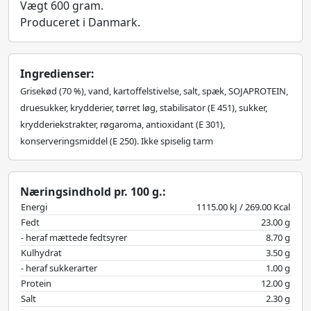
Vægt 600 gram.
Produceret i Danmark.
Ingredienser:
Grisekød (70 %), vand, kartoffelstivelse, salt, spæk, SOJAPROTEIN,
druesukker, krydderier, tørret løg, stabilisator (E 451), sukker,
krydderiekstrakter, røgaroma, antioxidant (E 301),
konserveringsmiddel (E 250). Ikke spiselig tarm
Næringsindhold pr. 100 g.:
Energi
1115.00 kJ / 269.00 Kcal
Fedt
23.00 g
- heraf mættede fedtsyrer
8.70 g
Kulhydrat
3.50 g
- heraf sukkerarter
1.00 g
Protein
12.00 g
Salt
2.30 g