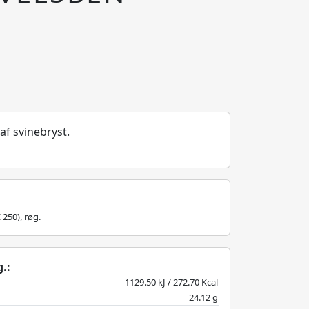
af svinebryst.
E 250), røg.
.:
1129.50 kJ / 272.70 Kcal
24.12 g