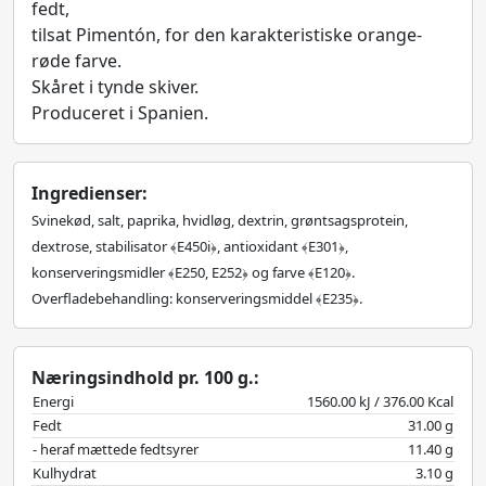
fedt,
tilsat Pimentón, for den karakteristiske orange-
røde farve.
Skåret i tynde skiver.
Produceret i Spanien.
Ingredienser:
Svinekød, salt, paprika, hvidløg, dextrin, grøntsagsprotein,
dextrose, stabilisator ﴾E450i﴿, antioxidant ﴾E301﴿,
konserveringsmidler ﴾E250, E252﴿ og farve ﴾E120﴿.
Overfladebehandling: konserveringsmiddel ﴾E235﴿.
Næringsindhold pr. 100 g.:
Energi
1560.00 kJ / 376.00 Kcal
Fedt
31.00 g
- heraf mættede fedtsyrer
11.40 g
Kulhydrat
3.10 g