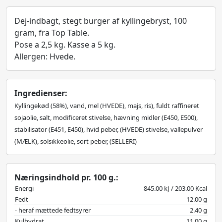
Dej-indbagt, stegt burger af kyllingebryst, 100
gram, fra Top Table.
Pose a 2,5 kg. Kasse a 5 kg.
Allergen: Hvede.
Ingredienser:
Kyllingekød (58%), vand, mel (HVEDE), majs, ris), fuldt raffineret
sojaolie, salt, modificeret stivelse, hævning midler (E450, E500),
stabilisator (E451, E450), hvid peber, (HVEDE) stivelse, vallepulver
(MÆLK), solsikkeolie, sort peber, (SELLERI)
Næringsindhold pr. 100 g.:
Energi
845.00 kJ / 203.00 Kcal
Fedt
12.00 g
- heraf mættede fedtsyrer
2.40 g
Kulhydrat
11.00 g